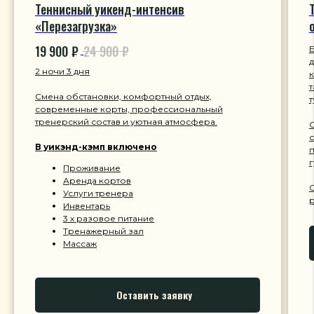
Теннисный уикенд-интенсив
«Перезагрузка»
19 900
₽
24 900
₽
Б
д
2 ночи 3 дня
к
т
Смена обстановки, комфортный отдых,
т
современные корты, профессиональный
тренерский состав и уютная атмосфера.
с
В уикэнд-кэмп включено
п
г
Проживание
Аренда кортов
С
Услуги тренера
Инвентарь
3 х разовое питание
Тренажерный зал
Массаж
Оставить заявку